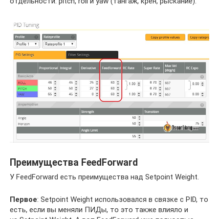
отдельности: pitch, roll и yaw (тангаж, крен, рыскание).
Преимущества FeedForward
У FeedForward есть преимущества над Setpoint Weight.
Первое
: Setpoint Weight использовался в связке с PID, то
есть, если вы меняли ПИДы, то это также влияло и