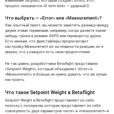
изменение Setpoint, который создает Errors, этот
процесс называется «D term kick» — ударный D.
Что выбрать — «Error» или «
Measurement
«?
Как опытный пилот, вы можете заметить разницу между
двумя этими терминами, например, когда делаете какие-
нибудь трюки в режиме АКРО или перевороты дрона.
Есть мнение, что фристайлеры предпочитают
настройку
Measurement из-за плавности реакции, но я
уверен, что у каждого есть свои предпочтения.
Не так давно, разработчики Betaflight представили
«Setpoint Weight», который объединяет «Error» и
«
Measurement
» и больше не нужно думать, что же лучше
настроить.
Что такое Setpoint Weight в Betaflight
Setpoint Weight в Betaflight представляет из себя
полоску с ползунком, которая представляет из себя
совокупность двух параметров «error» и «measurement» и