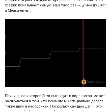
график с черного ящика их дронов, со значениями. Этот
график показывает самую заметную разницу между Error
и Measurement:
Причина, по которой Error выглядит в виде шагов, может
заключаться в том, что команда RC специально делала
такие шаги в настройках. Поскольку каждый шаг — это