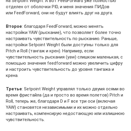
на Setpoint Weight. А вот FeedForward уже полностью
отделен от оболочки PID, и меня значения ПИДов
или FeedForward, они не будут влиять друг на друга.
Второе
: благодаря FeedForward, можно менять
настройки YAW (рыскание), что позволяет более точно
настраивать чувствительность по рысканию. Раньше,
настройки Setpoint Weight были доступны только для
Pitch и Roll (тангаж и крен). Например, если
чувствительность рыскания (yaw) слишком маленькая, с
помощью значения feedforward можно увеличить цифру
и настроить чувствительность до уровня тангажа и
крена.
Третье
: Setpoint Weight управлял только двумя осями во
время фристайла (да и просто во время полетов) Pitch и
Roll, теперь же, благодаря D и F все три оси (включая
YAW) становятся независимыми и их можно отдельно
настраивать, компенсирую недостающую или излишнюю
чувствительность.