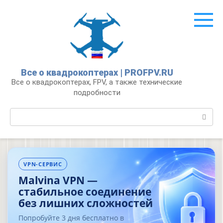
Перейти
к
контенту
Все о квадрокоптерах | PROFPV.RU
Все о квадрокоптерах, FPV, а также технические
подробности
Поиск:
VPN-СЕРВИС
Malvina VPN —
стабильное соединение
без лишних сложностей
Попробуйте 3 дня бесплатно в