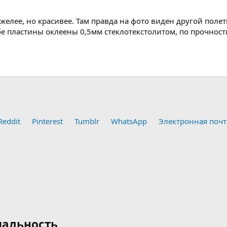
елее, но красивее. Там правда на фото виден другой полетн
 Обе пластины оклеены 0,5мм стеклотекстолитом, по прочнос
Reddit
Pinterest
Tumblr
WhatsApp
Электронная почт
альность