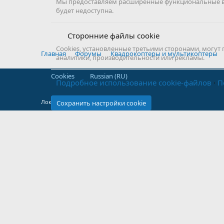
Мы предоставляем расширенные функциональные воз
будет недоступна.
Сторонние файлы cookie
Cookies, установленные третьими сторонами, могут
Главная
Форумы
Квадрокоптеры и мультикоптеры
аналитики, производительности или рекламы.
Cookies
Russian (RU)
Подробное использование cookie-файлов
П
Локализация от
XenForo.Info
Сохранить настройки cookie