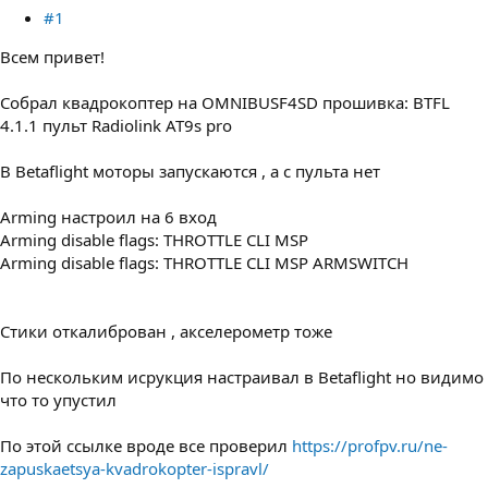
#1
Всем привет!
Собрал квадрокоптер на OMNIBUSF4SD прошивка: BTFL
4.1.1 пульт Radiolink AT9s pro
В Betaflight моторы запускаются , а с пульта нет
Arming настроил на 6 вход
Arming disable flags: THROTTLE CLI MSP
Arming disable flags: THROTTLE CLI MSP ARMSWITCH
Стики откалиброван , акселерометр тоже
По нескольким исрукция настраивал в Betaflight но видимо
что то упустил
По этой ссылке вроде все проверил
https://profpv.ru/ne-
zapuskaetsya-kvadrokopter-ispravl/