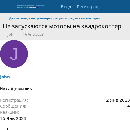
Вход
Регистрация
Двигатели, контроллеры, регуляторы, аккумуляторы
Не запускаются моторы на квадрокоптер
А
Д
John
16 Янв 2023
в
а
т
т
J
о
а
р
н
т
а
е
ч
м
а
ы
л
John
а
Новый участник
Регистрация
12 Янв 2023
Сообщения
4
Реакции
1
16 Янв 2023