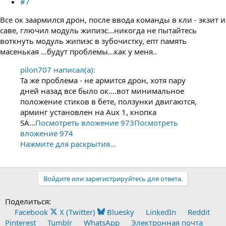
#7
Все ок заармился дрон, после ввода команды в кли - экзит и
саве, глючил модуль жипиэс...никогда не пытайтесь
воткнуть модуль жипиэс в зубочистку, епт память
масенькая ...будут проблемы...как у меня..
pilon707 написал(а):
Та же проблема - не армится дрон, хотя пару
дней назад все было ок....вот минимальное
положение стиков в бете, ползунки двигаются,
арминг установлен на Aux 1, кнопка
SA...
Посмотреть вложение 973
Посмотреть
вложение 974
Нажмите для раскрытия...
Войдите или зарегистрируйтесь для ответа.
Поделиться:
Facebook
X (Twitter)
Bluesky
LinkedIn
Reddit
Pinterest
Tumblr
WhatsApp
Электронная почта