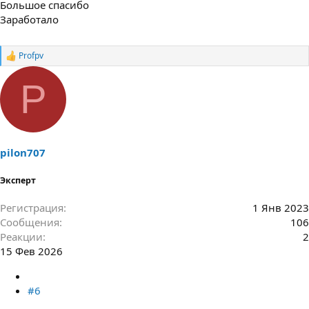
Большое спасибо
Заработало
Profpv
Р
е
а
P
к
ц
и
и
:
pilon707
Эксперт
Регистрация
1 Янв 2023
Сообщения
106
Реакции
2
15 Фев 2026
#6