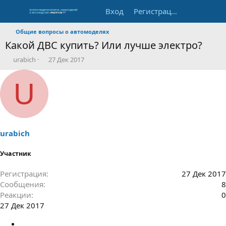
Вход
Регистрация
Общие вопросы о автомоделях
Какой ДВС купить? Или лучше электро?
А
Д
urabich
27 Дек 2017
в
а
т
т
U
о
а
р
н
т
а
е
ч
м
а
ы
л
urabich
а
Участник
Регистрация
27 Дек 2017
Сообщения
8
Реакции
0
27 Дек 2017