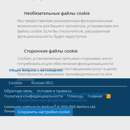
Необязательные файлы cookie
Мы предоставляем расширенные функциональные
возможности для Вашего просмотра, устанавливая эти
файлы cookie. Если Вы отклоните их, расширенная
функциональность будет недоступна.
Сторонние файлы cookie
Cookies, установленные третьими сторонами, могут
потребоваться для обеспечения функциональности
совместно с различными поставщиками услуг в целях
Общие вопросы о автомоделях
безопасности, аналитики, производительности или
рекламы.
Cookies
Russian (RU)
Обратная связь
Условия и правила
Подробное использование cookie-файлов
Политика конфиденциальности
Помощь
Главная
R
Политика конфиденциальности
S
S
®
Community platform by XenForo
© 2010-2025 XenForo Ltd.
Локализация от
XenForo.Info
Сохранить настройки cookie