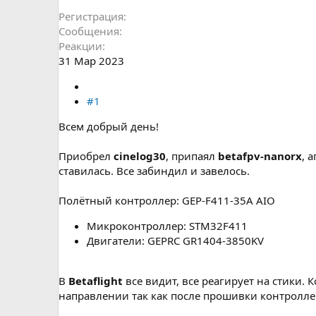
Регистрация
Сообщения
Реакции
31 Мар 2023
#1
Всем добрый день!
Приобрел
cinelog30
, припаял
betafpv-nanorx
, 
ставилась. Все забиндил и завелось.
Полётный контроллер: GEP-F411-35A AIO
Микроконтроллер: STM32F411
Двигатели: GEPRC GR1404-3850KV
В
Betaflight
все видит, все реагирует на стики.
направлении так как после прошивки контроллер