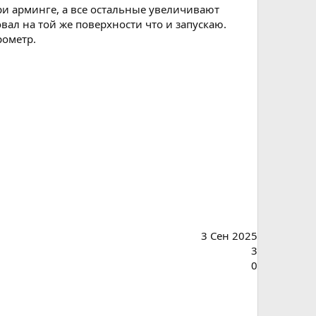
при арминге, а все остальные увеличивают
овал на той же поверхности что и запускаю.
рометр.
3 Сен 2025
3
0