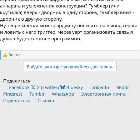
аппарата и усложнения конструкции? Тумблер (или
крутилка) вверх - дворник в одну сторону, тумблер вниз -
дворник в другую сторону.
Ну теоретически можно ардуину повесить на вывод сервы
и ловить с него триггер. Через уарт организовать связь я
думаю будет сложнее программно.
Breuss
Р
е
Войдите или зарегистрируйтесь для ответа.
а
к
ц
Поделиться:
и
Facebook
X (Twitter)
Bluesky
LinkedIn
Reddit
и
:
Pinterest
Tumblr
WhatsApp
Электронная почта
Поделиться
Ссылка