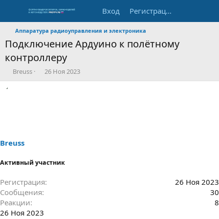
Вход
Регистрация
Аппаратура радиоуправления и электроника
Подключение Ардуино к полётному
контроллеру
А
Д
Breuss
26 Ноя 2023
в
а
т
т
о
а
р
н
т
а
е
ч
м
а
ы
л
Breuss
а
Активный участник
Регистрация
26 Ноя 2023
Сообщения
30
Реакции
8
26 Ноя 2023