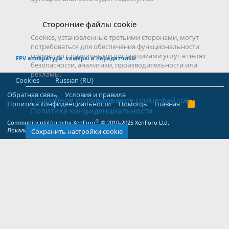
Сторонние файлы cookie
Cookies, установленные третьими сторонами, могут
потребоваться для обеспечения функциональности
совместно с различными поставщиками услуг в целях
FPV аппаратура: камеры и передатчики
безопасности, аналитики, производительности или
рекламы.
Cookies
Russian (RU)
Обратная связь
Условия и правила
Подробное использование cookie-файлов
Политика конфиденциальности
Помощь
Главная
R
Политика конфиденциальности
S
S
®
Community platform by XenForo
© 2010-2025 XenForo Ltd.
Локализация от
XenForo.Info
Сохранить настройки cookie