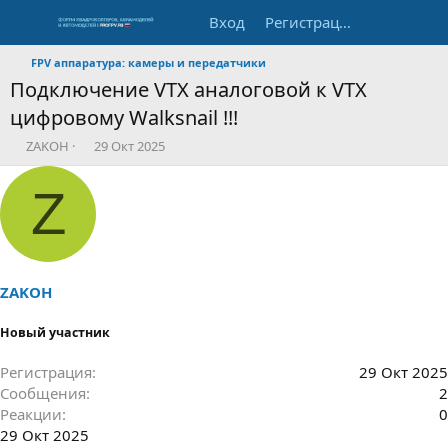
Вход
Регистрация
FPV аппаратура: камеры и передатчики
Подключение VTX аналоговой к VTX
цифровому Walksnail !!!
А
Д
ZAKOH
29 Окт 2025
в
а
т
т
Z
о
а
р
н
т
а
е
ч
м
а
ы
л
ZAKOH
а
Новый участник
Регистрация
29 Окт 2025
Сообщения
2
Реакции
0
29 Окт 2025