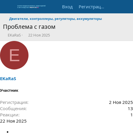
Вход
Регистрация
Двигатели, контроллеры, регуляторы, аккумуляторы
Проблема с газом
А
Д
EKaRaS
22 Ноя 2025
в
а
т
т
E
о
а
р
н
т
а
е
ч
м
а
ы
л
EKaRaS
а
Участник
Регистрация
2 Ноя 2025
Сообщения
13
Реакции
1
22 Ноя 2025