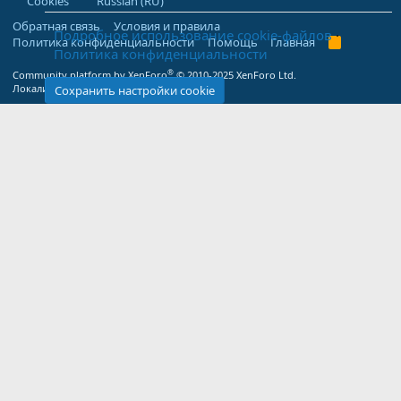
Cookies
Russian (RU)
Обратная связь
Условия и правила
Подробное использование cookie-файлов
Политика конфиденциальности
Помощь
Главная
R
Политика конфиденциальности
S
S
®
Community platform by XenForo
© 2010-2025 XenForo Ltd.
Локализация от
XenForo.Info
Сохранить настройки cookie