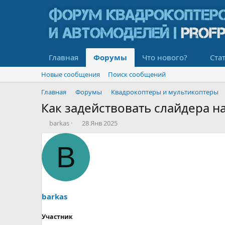
Главная
Форумы
Что нового?
Ста
Новые сообщения
Поиск сообщений
Главная
Форумы
Квадрокоптеры и мультикоптеры
Как задействовать слайдера н
А
Д
barkas
28 Янв 2025
в
а
т
т
B
о
а
р
н
т
а
е
ч
м
а
ы
л
barkas
а
Участник