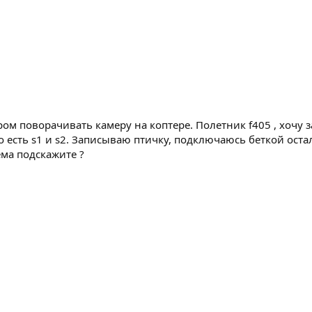
ом поворачивать камеру на коптере. Полетник f405 , хочу з
 есть s1 и s2. Записываю птичку, подключаюсь беткой оста
ма подскажите ?