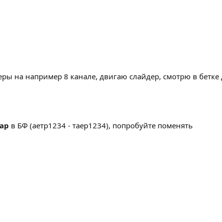
ры на например 8 канале, двигаю слайдер, смотрю в бетке д
ap
в БФ (аетр1234 - таер1234), попробуйте поменять