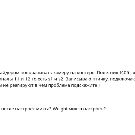
айдером поворачивать камеру на коптере. Полетник f405 , х
налы 11 и 12 то есть s1 и s2. Записываю птичку, подключа
 не реагируют в чем проблема подскажите ?
я после настроек микса? Weight микса настроен?