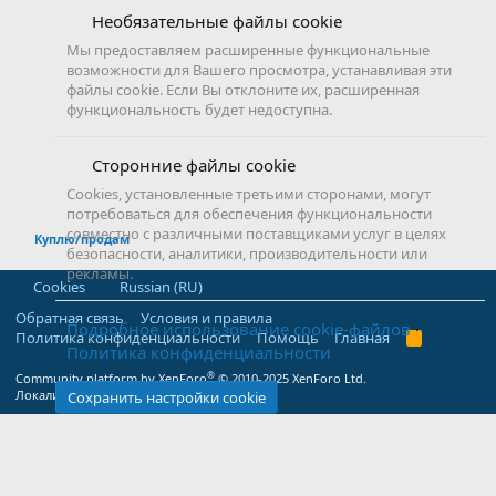
Необязательные файлы cookie
Мы предоставляем расширенные функциональные
возможности для Вашего просмотра, устанавливая эти
файлы cookie. Если Вы отклоните их, расширенная
функциональность будет недоступна.
Сторонние файлы cookie
Cookies, установленные третьими сторонами, могут
потребоваться для обеспечения функциональности
совместно с различными поставщиками услуг в целях
Куплю/продам
безопасности, аналитики, производительности или
рекламы.
Cookies
Russian (RU)
Обратная связь
Условия и правила
Подробное использование cookie-файлов
Политика конфиденциальности
Помощь
Главная
R
Политика конфиденциальности
S
S
®
Community platform by XenForo
© 2010-2025 XenForo Ltd.
Локализация от
XenForo.Info
Сохранить настройки cookie