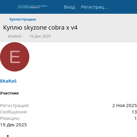
Вход
Регистрация
Куплю/продам
Куплю skyzone cobra x v4
А
Д
EKaRaS
19 Дек 2025
в
а
т
т
E
о
а
р
н
т
а
е
ч
м
а
ы
л
EKaRaS
а
Участник
Регистрация
2 Ноя 2025
Сообщения
13
Реакции
1
19 Дек 2025