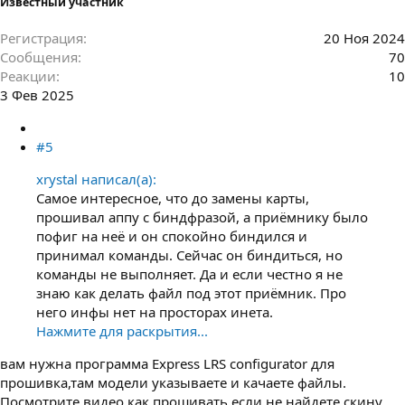
Известный участник
Регистрация
20 Ноя 2024
Сообщения
70
Реакции
10
3 Фев 2025
#5
xrystal написал(а):
Самое интересное, что до замены карты,
прошивал аппу с биндфразой, а приёмнику было
пофиг на неё и он спокойно биндился и
принимал команды. Сейчас он биндиться, но
команды не выполняет. Да и если честно я не
знаю как делать файл под этот приёмник. Про
него инфы нет на просторах инета.
Нажмите для раскрытия...
вам нужна программа Express LRS configurator для
прошивка,там модели указываете и качаете файлы.
Посмотрите видео как прошивать,если не найдете скину