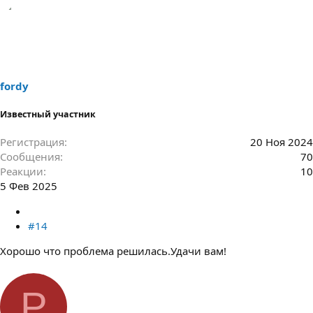
е
а
к
ц
и
и
:
fordy
Известный участник
Регистрация
20 Ноя 2024
Сообщения
70
Реакции
10
5 Фев 2025
#14
Хорошо что проблема решилась.Удачи вам!
P