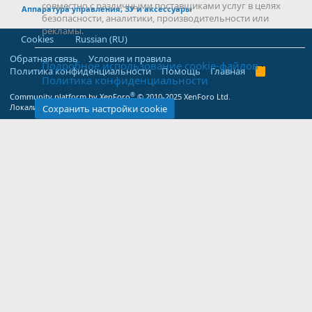
совместно с различными поставщиками услуг в целях
Аппаратура управления, ЗУ и аксессуары
безопасности, аналитики, производительности или
рекламы.
Cookies
Russian (RU)
Обратная связь
Условия и правила
Подробное использование cookie-файлов
Политика конфиденциальности
Помощь
Главная
R
Политика конфиденциальности
S
S
®
Community platform by XenForo
© 2010-2025 XenForo Ltd.
Локализация от
XenForo.Info
Сохранить настройки cookie