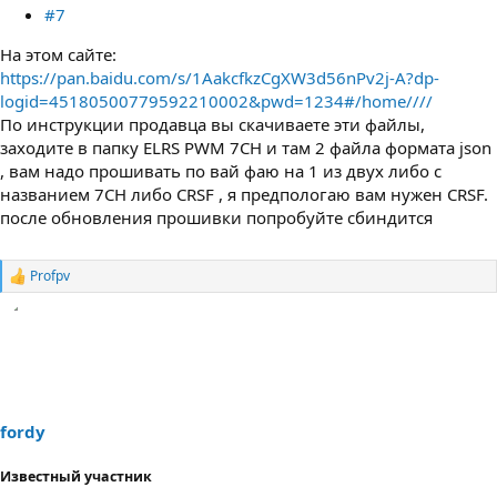
#7
На этом сайте:
https://pan.baidu.com/s/1AakcfkzCgXW3d56nPv2j-A?dp-
logid=45180500779592210002&pwd=1234#/home////
По инструкции продавца вы скачиваете эти файлы,
заходите в папку ELRS PWM 7CH и там 2 файла формата json
, вам надо прошивать по вай фаю на 1 из двух либо с
названием 7CH либо CRSF , я предпологаю вам нужен CRSF.
после обновления прошивки попробуйте сбиндится
Profpv
Р
е
а
к
ц
и
и
:
fordy
Известный участник