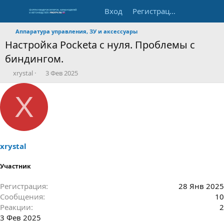
Вход
Регистрация
Аппаратура управления, ЗУ и аксессуары
Настройка Pocketa с нуля. Проблемы с
биндингом.
А
Д
xrystal
3 Фев 2025
в
а
т
т
X
о
а
р
н
т
а
е
ч
м
а
ы
л
xrystal
а
Участник
Регистрация
28 Янв 2025
Сообщения
10
Реакции
2
3 Фев 2025