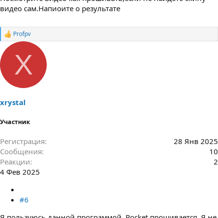
видео сам.Напиоите о результате
Profpv
Р
е
а
X
к
ц
и
и
:
xrystal
Участник
Регистрация
28 Янв 2025
Сообщения
10
Реакции
2
4 Фев 2025
#6
Я пользуюсь данной программой. Pocket прошивается. Я не