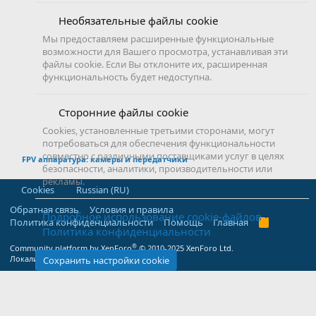
Необязательные файлы cookie
Мы предоставляем расширенные функциональные
возможности для Вашего просмотра, устанавливая эти
файлы cookie. Если Вы отклоните их, расширенная
функциональность будет недоступна.
Сторонние файлы cookie
Cookies, установленные третьими сторонами, могут
потребоваться для обеспечения функциональности
совместно с различными поставщиками услуг в целях
FPV аппаратура: камеры и передатчики
безопасности, аналитики, производительности или
рекламы.
Cookies
Russian (RU)
Обратная связь
Условия и правила
Подробное использование cookie-файлов
Политика конфиденциальности
Помощь
Главная
R
Политика конфиденциальности
S
S
®
Community platform by XenForo
© 2010-2025 XenForo Ltd.
Локализация от
XenForo.Info
Сохранить настройки cookie