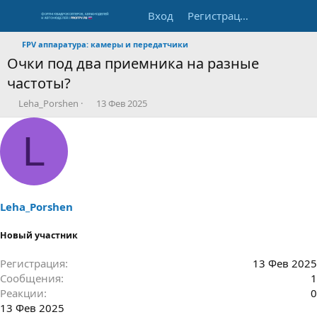
Вход
Регистрация
FPV аппаратура: камеры и передатчики
Очки под два приемника на разные
частоты?
А
Д
Leha_Porshen
13 Фев 2025
в
а
т
т
L
о
а
р
н
т
а
е
ч
м
а
ы
л
Leha_Porshen
а
Новый участник
Регистрация
13 Фев 2025
Сообщения
1
Реакции
0
13 Фев 2025