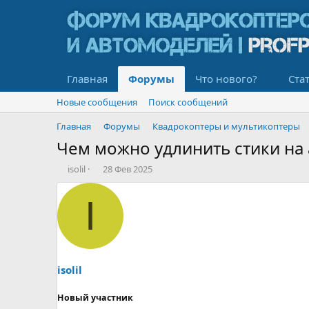
Главная
Форумы
Что нового?
Ста
Новые сообщения
Поиск сообщений
Главная
Форумы
Квадрокоптеры и мультикоптеры
Чем можно удлинить стики на
А
Д
isolil
28 Фев 2025
в
а
т
т
I
о
а
р
н
т
а
е
ч
м
а
ы
л
isolil
а
Новый участник