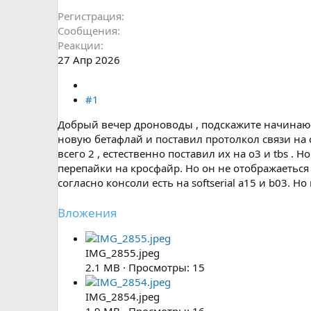
Регистрация
Сообщения
Реакции
27 Апр 2026
#1
Добрый вечер дроноводы , подскажите начинающе
новую бетафлай и поставил протолкол связи на crs
всего 2 , естественно поставил их на o3 и tbs . 
перепайки на кросфайр. Но он не отображаеться 
согласно консоли есть на softserial a15 и b03. Н
Вложения
IMG_2855.jpeg
2.1 MB · Просмотры: 15
IMG_2854.jpeg
1.9 MB · Просмотры: 16