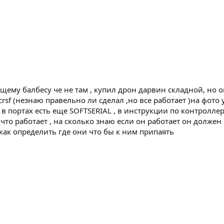
му балбесу че не там , купил дрон дарвин складной, но о
f (незнаю правельно ли сделал ,но все работает )на фото ука
Но в портах есть еще SOFTSERIAL , в инструкции по контролле
что работает , на сколько знаю если он работает он должен
о как определить где они что бы к ним припаять