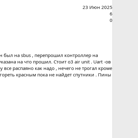
23 Июн 2025
6
0
н был на sbus , перепрошил контроллер на
зана на что прошил. Стоит o3 air unit . Uart -ов
ру все распаяно как надо , нечего не трогал кроме
 гореть красным пока не найдет спутники . Пины