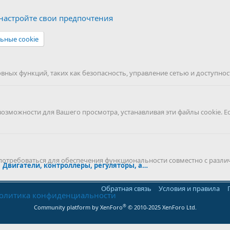
астройте свои предпочтения
ьные cookie
ных функций, таких как безопасность, управление сетью и доступност
можности для Вашего просмотра, устанавливая эти файлы cookie. Е
 потребоваться для обеспечения функциональности совместно с разли
Двигатели, контроллеры, регуляторы, аккумуляторы
Обратная связь
Условия и правила
олитика конфиденциальности
®
Community platform by XenForo
© 2010-2025 XenForo Ltd.