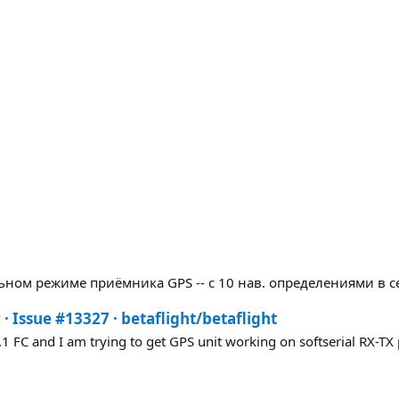
льном режиме приёмника GPS -- с 10 нав. определениями в се
· Issue #13327 · betaflight/betaflight
FC and I am trying to get GPS unit working on softserial RX-TX 