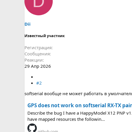
D
Dii
Известный участник
Регистрация
Сообщения
Реакции
29 Апр 2026
#2
softserial вообще не может работать в умолчате
GPS does not work on softserial RX-TX pair 
Describe the bug I have a HappyModel X12 PNP v1.1 
have mapped resources the followin...
github.com