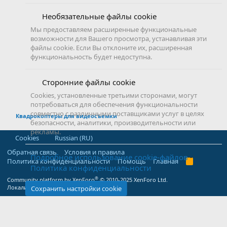
Необязательные файлы cookie
Мы предоставляем расширенные функциональные
возможности для Вашего просмотра, устанавливая эти
файлы cookie. Если Вы отклоните их, расширенная
функциональность будет недоступна.
Сторонние файлы cookie
Cookies, установленные третьими сторонами, могут
потребоваться для обеспечения функциональности
совместно с различными поставщиками услуг в целях
Квадрокоптеры для видеосъемки
безопасности, аналитики, производительности или
рекламы.
Cookies
Russian (RU)
Обратная связь
Условия и правила
Подробное использование cookie-файлов
Политика конфиденциальности
Помощь
Главная
R
Политика конфиденциальности
S
S
®
Community platform by XenForo
© 2010-2025 XenForo Ltd.
Локализация от
XenForo.Info
Сохранить настройки cookie