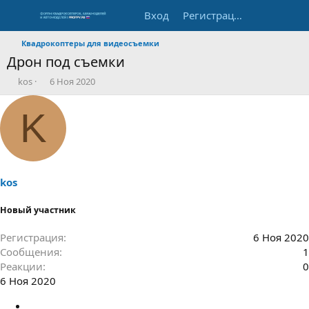
Вход
Регистрация
Квадрокоптеры для видеосъемки
Дрон под съемки
А
Д
kos
6 Ноя 2020
в
а
т
т
K
о
а
р
н
т
а
е
ч
м
а
ы
л
kos
а
Новый участник
Регистрация
6 Ноя 2020
Сообщения
1
Реакции
0
6 Ноя 2020