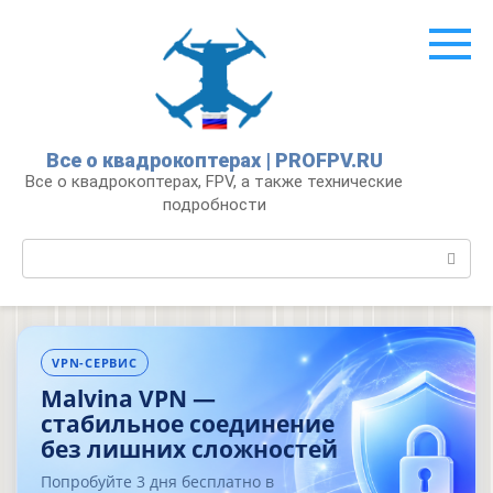
Перейти
к
контенту
Все о квадрокоптерах | PROFPV.RU
Все о квадрокоптерах, FPV, а также технические
подробности
Поиск:
VPN-СЕРВИС
Malvina VPN —
стабильное соединение
без лишних сложностей
Попробуйте 3 дня бесплатно в