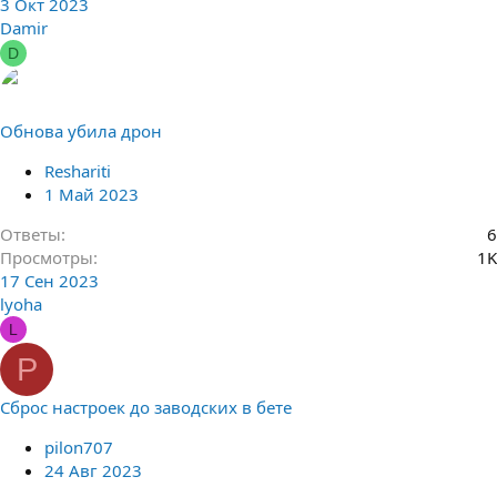
3 Окт 2023
Damir
D
Обнова убила дрон
Reshariti
1 Май 2023
Ответы
6
Просмотры
1K
17 Сен 2023
lyoha
L
P
Сброс настроек до заводских в бете
pilon707
24 Авг 2023