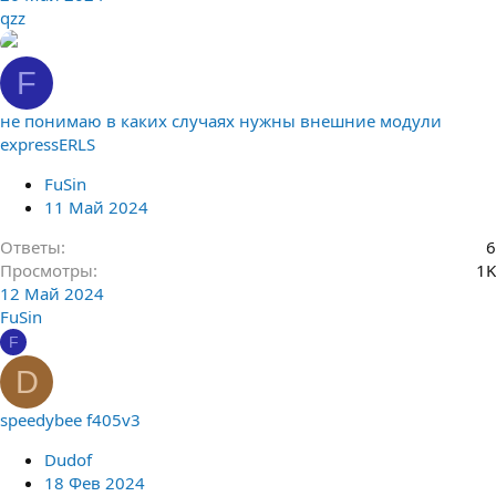
qzz
F
не понимаю в каких случаях нужны внешние модули
expressERLS
FuSin
11 Май 2024
Ответы
6
Просмотры
1K
12 Май 2024
FuSin
F
D
speedybee f405v3
Dudof
18 Фев 2024