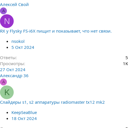
Алексей Свой
А
N
RX у Flysky FS-i6X пищит и показывает, что нет связи.
nsokol
5 Окт 2024
Ответы
5
Просмотры
1K
27 Окт 2024
Александр 36
А
K
Слайдеры s1, s2 аппаратуры radiomaster tx12 mk2
KeepSeaBlue
18 Окт 2024