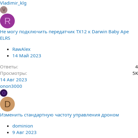
Vladimir_klg
V
R
Не могу подключить передатчик TX12 к Darwin Baby Ape
ELRS
RawAlex
14 Май 2023
Ответы
4
Просмотры
5K
14 Авг 2023
onon3000
O
D
Изменить стандартную частоту управления дроном
dominion
9 Авг 2023