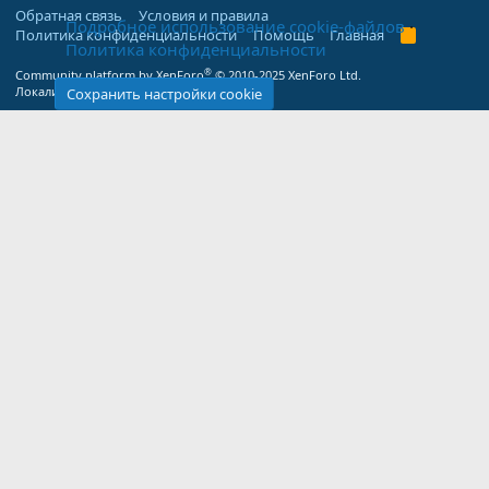
Обратная связь
Условия и правила
Подробное использование cookie-файлов
Политика конфиденциальности
Помощь
Главная
R
Политика конфиденциальности
S
S
®
Community platform by XenForo
© 2010-2025 XenForo Ltd.
Локализация от
XenForo.Info
Сохранить настройки cookie