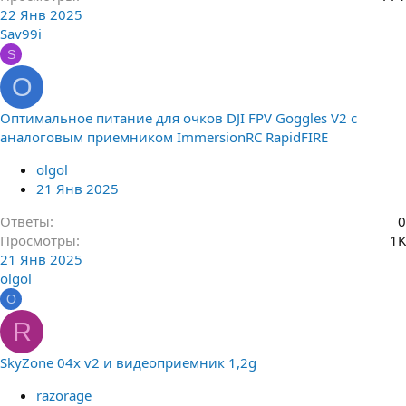
22 Янв 2025
Sav99i
S
O
Оптимальное питание для очков DJI FPV Goggles V2 с
аналоговым приемником ImmersionRC RapidFIRE
olgol
21 Янв 2025
Ответы
0
Просмотры
1K
21 Янв 2025
olgol
O
R
SkyZone 04x v2 и видеоприемник 1,2g
razorage