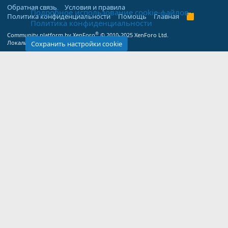
Обратная связь
Условия и правила
Подробное использование cookie-файлов
Политика конфиденциальности
Помощь
Главная
R
Политика конфиденциальности
S
S
®
Community platform by XenForo
© 2010-2025 XenForo Ltd.
Локализация от
XenForo.Info
Сохранить настройки cookie