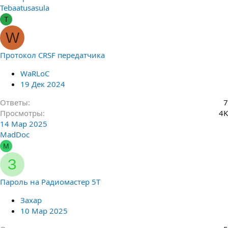
Tebaatusasula
T
W
Протокол CRSF передатчика
WaRLoC
19 Дек 2024
Ответы
7
Просмотры
4K
14 Мар 2025
MadDoc
M
З
Пароль на Радиомастер 5Т
Захар
10 Мар 2025