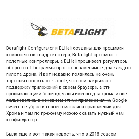
Betaflight Configurator и BLHeli созданы для прошивки
компонентов квадрокоптера, Betaflight прошивает
полетные контроллеры, а BLHeli прошивает регуляторы
оборотов. Программы просто незаменимые для каждого
пилота дрона.
И вот недавно появилась не очень
хорошая новость от Google, что они закрывают
поддержку приложений в своем браузере, а эти
прошивальщики были сделаны именно для хрома и все
пользовались в основном этими приложениями.
Google
ничего не убрал из своего магазина приложений для
Хрома и там по прежнему можно скачать нужный нам
конфигуратор.
Была еще и вот такая новость, что в 2018 совсем