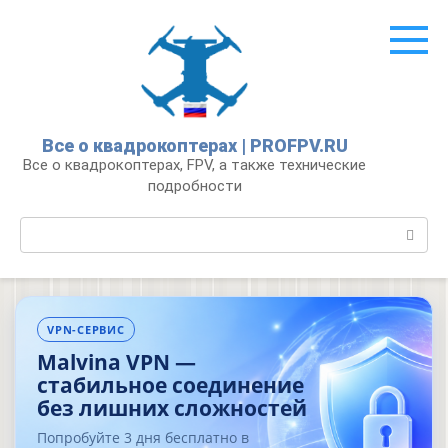
Перейти
к
контенту
Все о квадрокоптерах | PROFPV.RU
Все о квадрокоптерах, FPV, а также технические
подробности
Поиск:
VPN-СЕРВИС
Malvina VPN —
стабильное соединение
без лишних сложностей
Попробуйте 3 дня бесплатно в