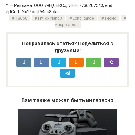
* — Реклама. ООО «ЯНДЕКС», ИНН 7736207543, erid:
5jtCeReNx12oajt54cs8okg
18650
FlyFox Nano3
Long Range
анонс
микро дрон
Понравилась статья? Поделиться с
друзьями:
Вам также может быть интересно