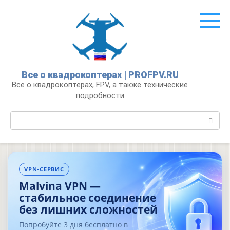
Перейти
к
контенту
Все о квадрокоптерах | PROFPV.RU
Все о квадрокоптерах, FPV, а также технические
подробности
Поиск:
VPN-СЕРВИС
Malvina VPN —
стабильное соединение
без лишних сложностей
Попробуйте 3 дня бесплатно в