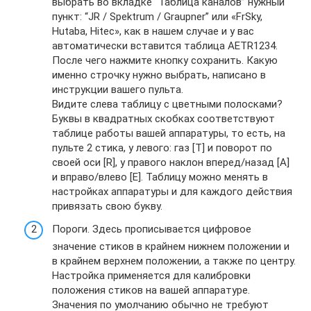
выбрать во вкладке “Таблица каналов” нужный
пункт: “JR / Spektrum / Graupner” или «FrSky,
Hutaba, Hitec», как в нашем случае и у вас
автоматически вставится таблица AETR1234.
После чего нажмите кнопку сохранить. Какую
именно строчку нужно выбрать, написано в
инструкции вашего пульта.
Видите слева таблицу с цветными полосками?
Буквы в квадратных скобках соответствуют
таблице работы вашей аппаратуры, то есть, на
пульте 2 стика, у левого: газ [Т] и поворот по
своей оси [R], у правого наклон вперед/назад [A]
и вправо/влево [E]. Таблицу можно менять в
настройках аппаратуры и для каждого действия
привязать свою букву.
Пороги. Здесь прописывается цифровое
значение стиков в крайнем нижнем положении и
в крайнем верхнем положении, а также по центру.
Настройка применяется для калибровки
положения стиков на вашей аппаратуре.
Значения по умолчанию обычно не требуют