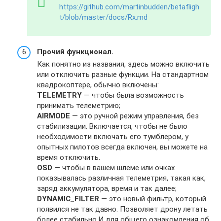
https://github.com/martinbudden/betafligh
t/blob/master/docs/Rx.md
Прочий функционал.
Как понятно из названия, здесь можно включить
или отключить разные функции. На стандартном
квадрокоптере, обычно включены:
TELEMETRY
— чтобы была возможность
принимать телеметрию;
AIRMODE
— это ручной режим управления, без
стабилизации. Включается, чтобы не было
необходимости включать его тумблером, у
опытных пилотов всегда включен, вы можете на
время отключить.
OSD
— чтобы в вашем шлеме или очках
показывалась различная телеметрия, такая как,
заряд аккумулятора, время и так далее;
DYNAMIC_FILTER
— это новый фильтр, который
появился не так давно. Позволяет дрону летать
более стабильно.И для общего ознакомления об