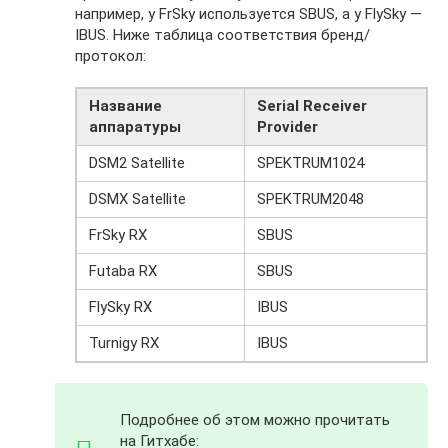
например, у FrSky используется SBUS, а у FlySky —
IBUS. Ниже таблица соответствия бренд/
протокол:
Название
Serial Receiver
аппаратуры
Provider
DSM2 Satellite
SPEKTRUM1024
DSMX Satellite
SPEKTRUM2048
FrSky RX
SBUS
Futaba RX
SBUS
FlySky RX
IBUS
Turnigy RX
IBUS
Подробнее об этом можно прочитать
на Гитхабе: